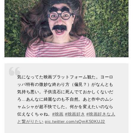
気になってた映画プラットフォーム観た。ヨーロ
ッパ特有の微妙な終わり方（偏見？）がなんとも
気持ち悪い。子供流石に死んでておかしくないだ
ろ…あんなに綺麗なのも不自然。あと作中のムシ
ャムシャが超不快でした。何かを変えたいのなら
伝えなくちゃね。
#映画
#映画好き
#映画好きな人
と繋がりたい
pic.twitter.com/sQmKS0KUJ2