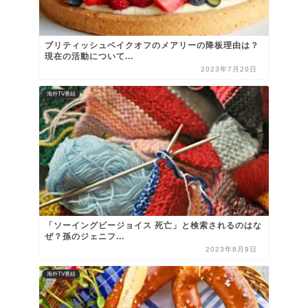
ブリティッシュベイクオフのメアリーの降板理由は？
現在の活動について...
2023年7月20日
海外TV番組
「ソーイングビージョイス 死亡」と検索されるのはな
ぜ？孫のジェニフ...
2023年8月9日
海外TV番組