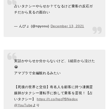
占いタクシーやらせか？てなるけど乗客の反応ガ
チだから見るの面白い
— んぴょ (@npyosu)
December 13, 2021
実話かやらせか分からないけど、1組目から泣けた
😭
アマプラで全編観れるみたい
【死後の世界と交信】有名人を顧客に持つ凄腕霊
媒師がタクシー運転手に扮して乗客を霊視！【占
いタクシー】
https://t.co/hqzPBNedox
@YouTube
より