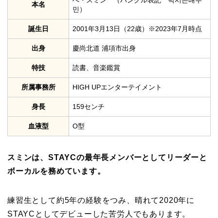
ぺ・スミン （ハングル表記 박시은배수
本名
민）
誕生日
2001年3月13日（22歳）※2023年7月時点
出身
慶尚北道 浦項市出身
特技
読書、音楽鑑賞
所属事務所
HIGH UPエンターテイメント
身長
159センチ
血液型
O型
スミンは、STAYCの最年長メンバーとしてリーダーと
ボーカルを務めています。
練習生として約5年の経験をつみ、晴れて2020年に
STAYCとしてデビューした苦労人でもあります。