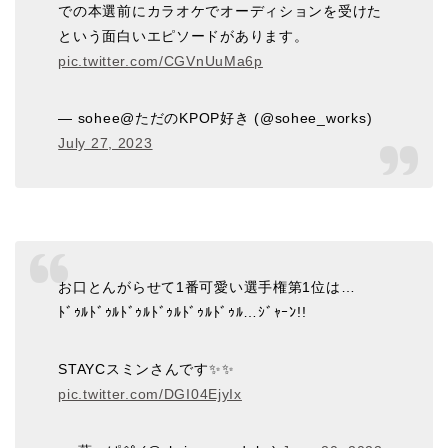
での本選前にカラオケでオーディションを受けた
という面白いエピソードがあります。
pic.twitter.com/CGVnUuMa6p
— sohee@ただのKPOP好き (@sohee_works)
July 27, 2023
お口とんがらせて1番可愛い選手権第1位は…
ﾄﾞｩﾙﾄﾞｩﾙﾄﾞｩﾙﾄﾞｩﾙﾄﾞｩﾙﾄﾞｩﾙ…ｼﾞｬｰﾝ!!
STAYCスミンさんです✨️✨️
pic.twitter.com/DGI04EjyIx