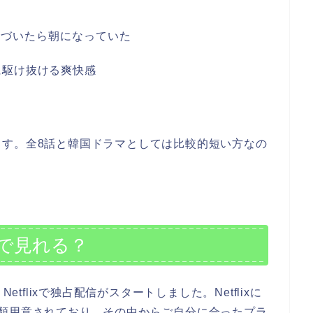
気づいたら朝になっていた
に駆け抜ける爽快感
ます。全8話と韓国ドラマとしては比較的短い方なの
。
で見れる？
etflixで独占配信がスタートしました。Netflixに
種類用意されており、その中からご自分に合ったプラ