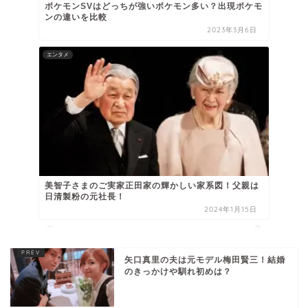
ポケモンSVはどっちが強いポケモン多い？出現ポケモ
ンの違いを比較
2023年3月6日
エンタメ
美智子さまのご実家正田家の輝かしい家系図！父親は
日清製粉の元社長！
2024年1月15日
矢口真里の夫は元モデル梅田賢三！結婚
のきっかけや馴れ初めは？