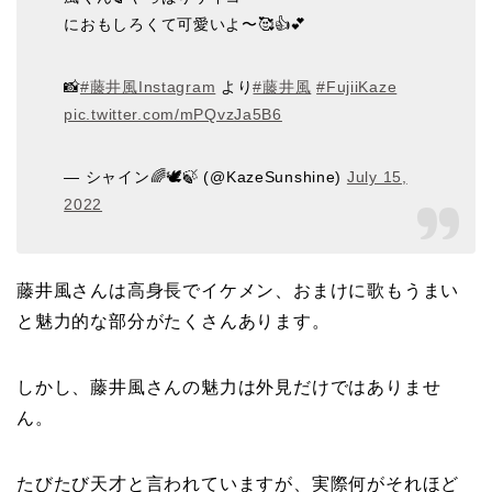
におもしろくて可愛いよ〜🥰👍💕
📸
#藤井風Instagram
より
#藤井風
#FujiiKaze
pic.twitter.com/mPQvzJa5B6
— シャイン🌈🕊🍃 (@KazeSunshine)
July 15,
2022
藤井風さんは高身長でイケメン、おまけに歌もうまい
と魅力的な部分がたくさんあります。
しかし、藤井風さんの魅力は外見だけではありませ
ん。
たびたび天才と言われていますが、実際何がそれほど