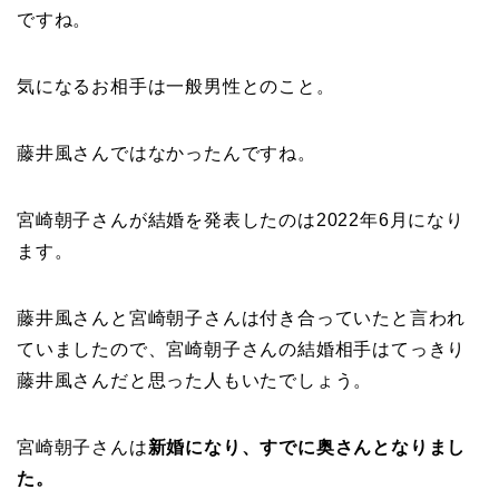
ですね。
気になるお相手は一般男性とのこと。
藤井風さんではなかったんですね。
宮崎朝子さんが結婚を発表したのは2022年6月になり
ます。
藤井風さんと宮崎朝子さんは付き合っていたと言われ
ていましたので、宮崎朝子さんの結婚相手はてっきり
藤井風さんだと思った人もいたでしょう。
宮崎朝子さんは
新婚になり、すでに奥さんとなりまし
た。