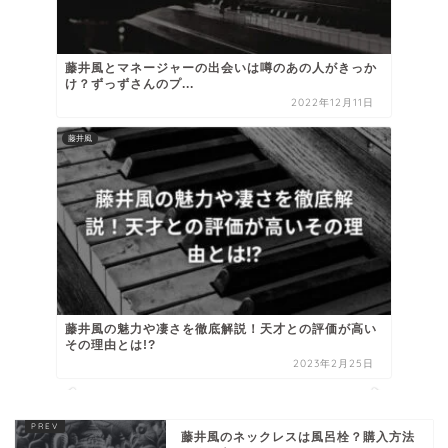
藤井風とマネージャーの出会いは噂のあの人がきっか
け？ずっずさんのプ...
2022年12月11日
藤井風
藤井風の魅力や凄さを徹底解説！天才との評価が高い
その理由とは!?
2023年2月25日
藤井風のネックレスは風呂栓？購入方法