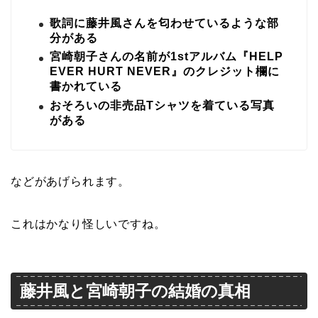
歌詞に藤井風さんを匂わせているような部
分がある
宮崎朝子さんの名前が1stアルバム『HELP
EVER HURT NEVER』のクレジット欄に
書かれている
おそろいの非売品Tシャツを着ている写真
がある
などがあげられます。
これはかなり怪しいですね。
藤井風と宮崎朝子の結婚の真相