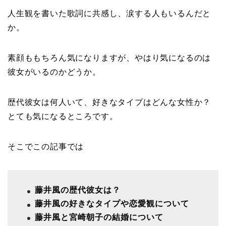
人生観を書いた歌詞に共感し、涙する人もいるんだと
か。
素顔ももちろん気になりますが、やはり気になるのは
彼女がいるのかどうか。
歴代彼女は何人いて、好きなタイプはどんな女性か？
とても気になるところです。
そこでこの記事では
藤井風の歴代彼女は？
藤井風の好きなタイプや恋愛観について
藤井風と宮崎朝子の結婚について