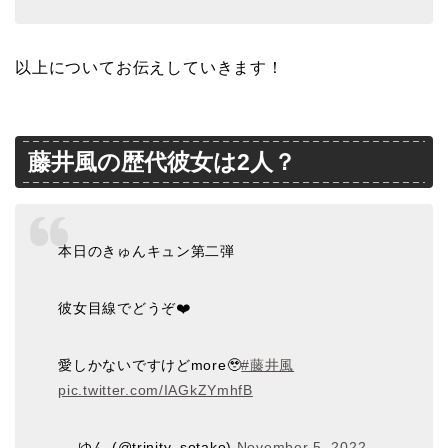
以上についてお伝えしていきます！
藤井風の歴代彼女は2人？
本日のきゅんキュン第二弾
彼女目線でどうぞ❤️
愛しかないですけどmore🥹
#藤井風
pic.twitter.com/IAGkZYmhfB
— ゆん (@trinity_sotako)
November 5, 2022