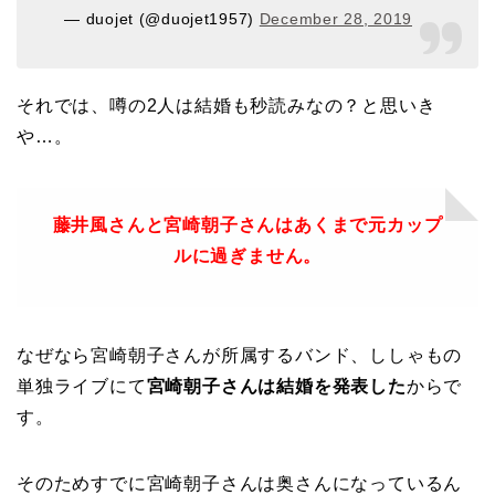
— duojet (@duojet1957)
December 28, 2019
それでは、噂の2人は結婚も秒読みなの？と思いき
や…。
藤井風さんと宮崎朝子さんはあくまで元カップ
ルに過ぎません。
なぜなら宮崎朝子さんが所属するバンド、ししゃもの
単独ライブにて
宮崎朝子さんは結婚を発表した
からで
す。
そのためすでに宮崎朝子さんは奥さんになっているん