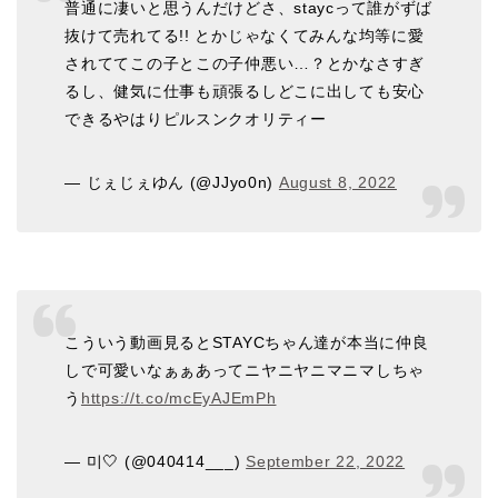
普通に凄いと思うんだけどさ、staycって誰がずば
抜けて売れてる!! とかじゃなくてみんな均等に愛
されててこの子とこの子仲悪い…？とかなさすぎ
るし、健気に仕事も頑張るしどこに出しても安心
できるやはりピルスンクオリティー
— じぇじぇゆん (@JJyo0n)
August 8, 2022
こういう動画見るとSTAYCちゃん達が本当に仲良
しで可愛いなぁぁあってニヤニヤニマニマしちゃ
う
https://t.co/mcEyAJEmPh
— 미🤍 (@040414___)
September 22, 2022