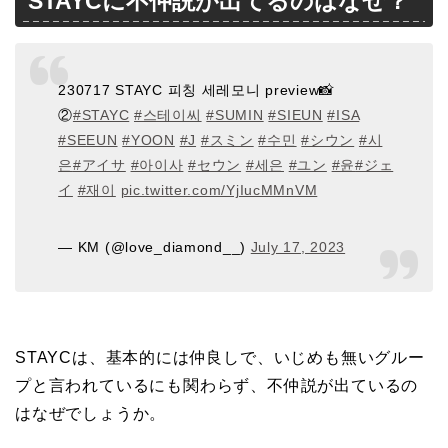
STAYCに不仲説が出てるのはなぜ？
230717 STAYC 피칭 세레모니 preview📸
②
#STAYC
#스테이씨
#SUMIN
#SIEUN
#ISA
#SEEUN
#YOON
#J
#スミン
#수민
#シウン
#시
은
#アイサ
#아이사
#セウン
#세은
#ユン
#윤
#ジェ
イ
#재이
pic.twitter.com/YjIucMMnVM
— KM (@love_diamond__)
July 17, 2023
STAYCは、基本的には仲良しで、いじめも無いグルー
プと言われているにも関わらず、不仲説が出ているの
はなぜでしょうか。