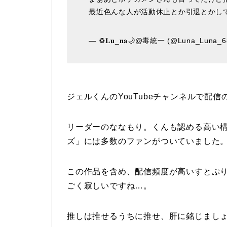
最近色んな人が活動休止とか引退とかし
— ♻️𝐋𝐮_𝐧𝐚🌙@毒統一 (@Luna_Luna_
ジェルくんのYouTubeチャンネルで配
リーダーのななもり。くんも認める高い
ズ」には多数のファンがついていました
この作品を含め、配信頻度が高いすとぷ
ごく寂しいですね…。
推しは推せるうちに推せ、肝に銘じまし