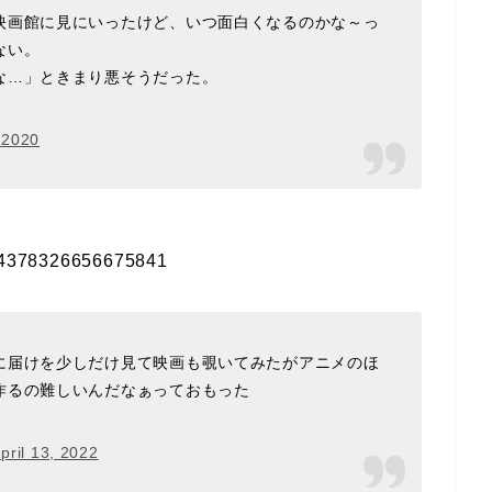
映画館に見にいったけど、いつ面白くなるのかな～っ
ない。
な…」ときまり悪そうだった。
 2020
1284378326656675841
に届けを少しだけ見て映画も覗いてみたがアニメのほ
作るの難しいんだなぁっておもった
pril 13, 2022