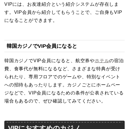
VIPには、お友達紹介という紹介システムが存在しま
す。VIP会員から紹介してもらうことで、ご自身もVIP
になることができます。
韓国カジノでVIP会員になると
韓国カジノでVIP会員になると、航空券や
ホテル
の宿泊
費、食事代が無料になるなど、さまざまな特典が受け
られたり、専用フロアでのゲームや、特別なイベント
への招待もあったりします。カジノごとにホームペー
ジなどで、VIP会員になるための条件が公表されている
場合もあるので、ぜひ確認してみてください。
VIPにおすすめのカジノ