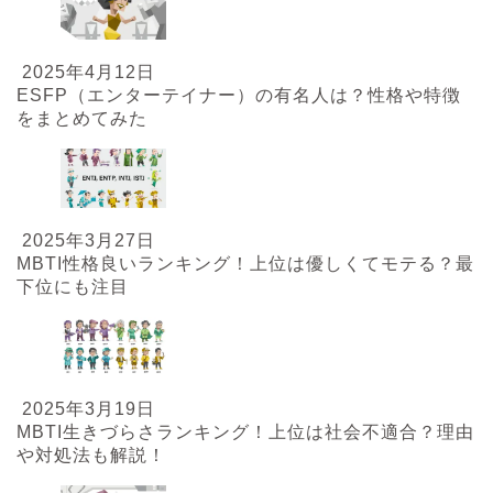
2025年4月12日
ESFP（エンターテイナー）の有名人は？性格や特徴
をまとめてみた
2025年3月27日
MBTI性格良いランキング！上位は優しくてモテる？最
下位にも注目
2025年3月19日
MBTI生きづらさランキング！上位は社会不適合？理由
や対処法も解説！