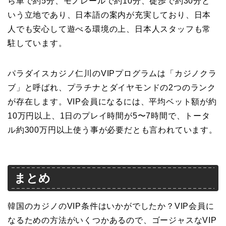
ら車で約5分、モノレールで約10分、徒歩で約30分と
いう立地であり、日本語の案内が充実しており、日本
人でも安心して遊べる環境の上、日本人スタッフも常
駐しています。
パラダイスカジノ仁川のVIPプログラムは「カジノクラ
ブ」と呼ばれ、プラチナとダイヤモンドの2つのランク
が存在します。VIP会員になるには、平均ベット額が約
10万円以上、1日のプレイ時間が5〜7時間で、トータ
ル約300万円以上使う事が必要だとも言われています。
まとめ
韓国のカジノのVIP条件はいかがでしたか？VIP会員に
なるための方法がいくつかあるので、ゴージャスなVIP