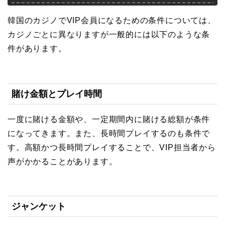
韓国のカジノでVIP会員になるための条件については、
カジノごとに異なりますが一般的には以下のような条
件があります。
賭け金額とプレイ時間
一度に賭ける金額や、一定期間内に賭ける総額が条件
になってきます。また、長時間プレイするのも条件で
す。高額かつ長時間プレイすることで、VIP担当者から
声がかかることがあります。
ジャンケット