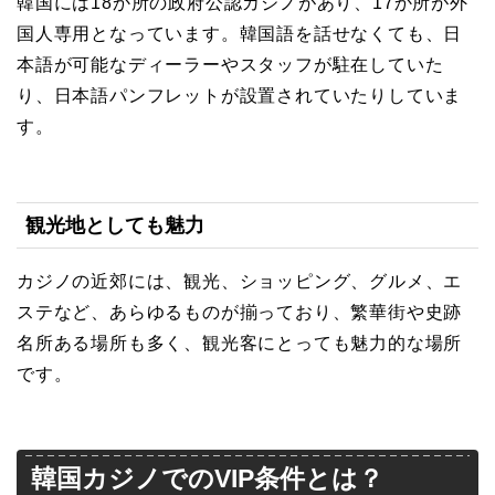
韓国には18か所の政府公認カジノがあり、17か所が外
国人専用となっています。韓国語を話せなくても、日
本語が可能なディーラーやスタッフが駐在していた
り、日本語パンフレットが設置されていたりしていま
す。
観光地としても魅力
カジノの近郊には、観光、ショッピング、グルメ、エ
ステなど、あらゆるものが揃っており、繁華街や史跡
名所ある場所も多く、観光客にとっても魅力的な場所
です。
韓国カジノでのVIP条件とは？