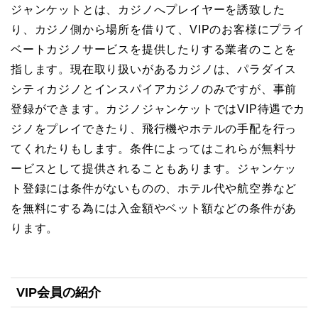
ジャンケットとは、カジノへプレイヤーを誘致した
り、カジノ側から場所を借りて、VIPのお客様にプライ
ベートカジノサービスを提供したりする業者のことを
指します。現在取り扱いがあるカジノは、パラダイス
シティカジノとインスパイアカジノのみですが、事前
登録ができます。カジノジャンケットではVIP待遇でカ
ジノをプレイできたり、飛行機やホテルの手配を行っ
てくれたりもします。条件によってはこれらが無料サ
ービスとして提供されることもあります。ジャンケッ
ト登録には条件がないものの、ホテル代や航空券など
を無料にする為には入金額やベット額などの条件があ
ります。
VIP会員の紹介